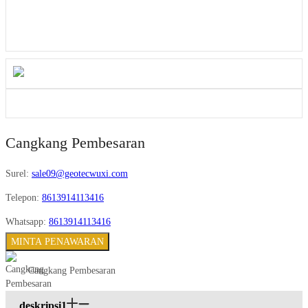
Cangkang Pembesaran
Surel:
sale09@geotecwuxi.com
Telepon:
8613914113416
Whatsapp:
8613914113416
MINTA PENAWARAN
Cangkang Pembesaran
deskripsi1