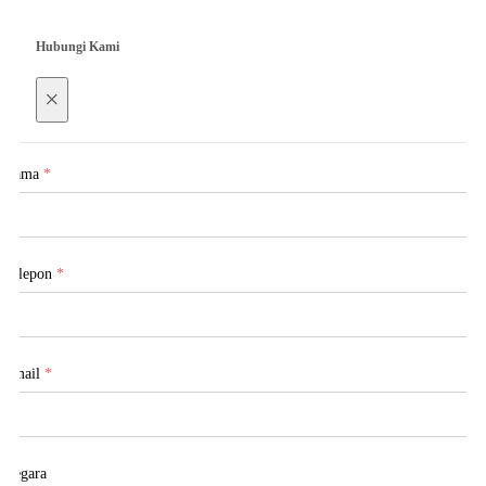
Hubungi Kami
×
Nama
*
Telepon
*
Email
*
Negara